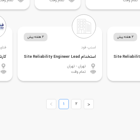
تمام وقت
تمام وقت
تمام وقت
2 هفته پیش
2 هفته پیش
اسنپ فود
فناور
استخدام Site Reliability Engineer Lead
کارشناس
تهران
- تهران
تمام وقت
1
2
>