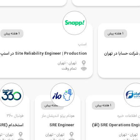
1 هفته پیش
1 هفته پیش
اسنپ
Site Reliability Engineer | Production در اسنپ
تهران
- تهران
تمام وقت
1 هفته پیش
1 هفته پیش
ن اطلاعات خبره
هونام پرتو اندیشان ماز
فوتبال 360
SRE Operations Eng (آقا)
SRE Engineer
استخدام (DevOps Engineer (SRE
تهران
- تهران
تهران
- تهران
تهران
- ته