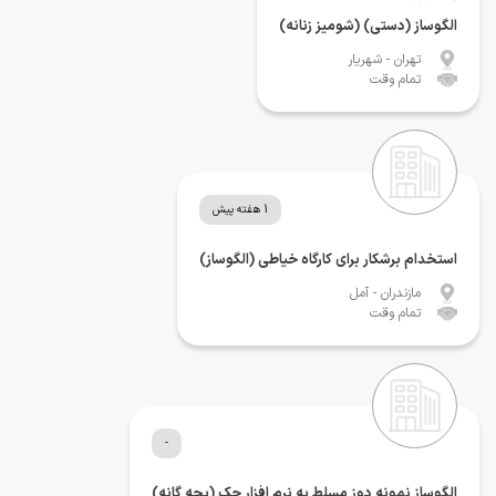
الگوساز (دستی) (شومیز زنانه)
تهران
- شهریار
تمام وقت
1 هفته پیش
استخدام برشکار برای کارگاه خیاطی (الگوساز)
مازندران
- آمل
تمام وقت
-
الگوساز نمونه دوز مسلط به نرم افزار جک (بچه گانه)