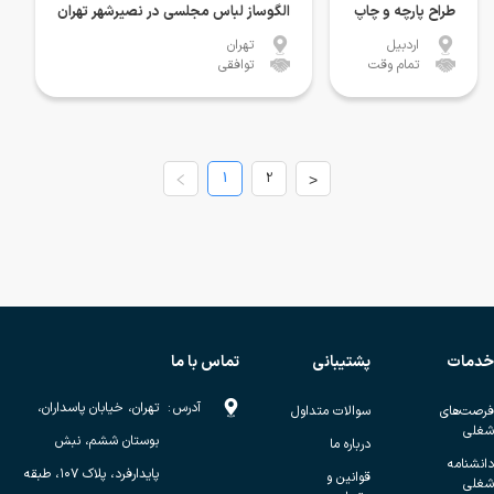
طراح پارچه و چاپ
الگوساز لباس مجلسی در نصیرشهر تهران
اردبیل
تهران
تمام وقت
توافقی
1
2
>
خدمات
پشتیبانی
تماس با ما
آدرس
:
تهران، خیابان پاسداران،
فرصت‌های
سوالات متداول
شغلی
بوستان ششم، نبش
درباره ما
دانشنامه
پایدارفرد، پلاک ۱۰۷، طبقه
قوانین و
شغلی