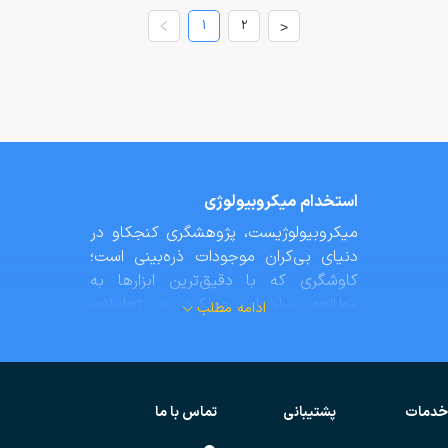
1
2
>
استخدام میکروبیولوژی
میکروبیولوژیست، پژوهشگری کنجکاو در
دنیای بی‌کران موجودات ذره‌بینی است؛
کاوشگری که با دقیق‌ترین ابزارها به
مطالعه ساختار، عملکرد و تعاملات
ادامه مطلب
پیچیده باکتری‌ها، ویروس‌ها، قارچ‌ها و
انگل‌ها می‌پردازد. این متخصصان، پرده از
اسرار حیات در کوچک‌ترین مقیاس
برداشته و نقش این موجودات را در
خدمات
پشتیبانی
تماس با ما
چرخه‌های حیاتی، سلامت و بیماری