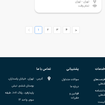
تهران
- تهران
تمام وقت
1
2
3
4
>
خدمات
پشتیبانی
تماس با ما
آدرس
:
تهران، خیابان پاسداران،
فرصت‌های
سوالات متداول
شغلی
بوستان ششم، نبش
درباره ما
دانشنامه
پایدارفرد، پلاک ۱۰۷، طبقه
قوانین و
شغلی
مقررات
سوم، واحد ۱۲
لیست