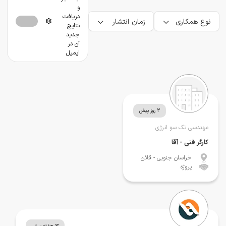
و
دریافت
نوع همکاری
زمان انتشار
نتایج
جدید
آن در
ایمیل
2 روز پیش
مهندسی تک سو انرژی
کارگر فنی - آقا
خراسان جنوبی
- قائن
پروژه