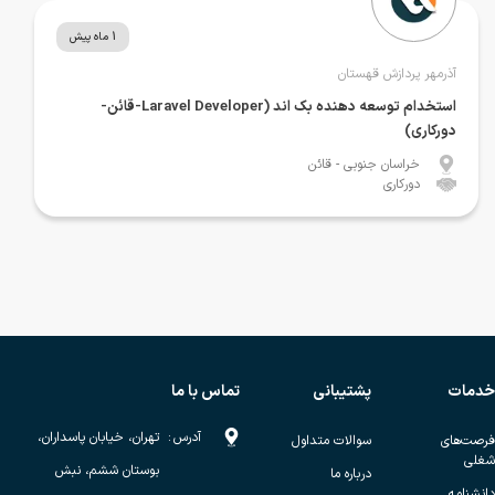
1 ماه پیش
آذرمهر پردازش قهستان
استخدام توسعه دهنده بک اند (Laravel Developer-قائن-
دورکاری)
خراسان جنوبی
- قائن
دورکاری
خدمات
پشتیبانی
تماس با ما
آدرس
:
تهران، خیابان پاسداران،
فرصت‌های
سوالات متداول
شغلی
بوستان ششم، نبش
درباره ما
دانشنامه