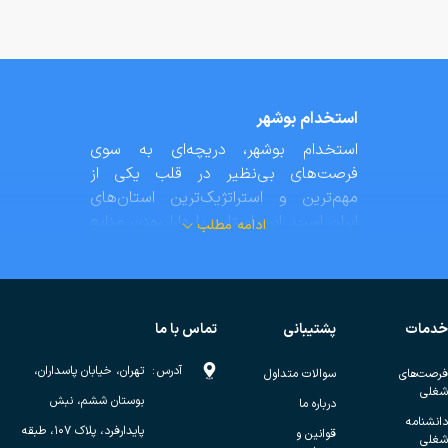
استخدام بوشهر
استخدام بوشهر، دریچه‌ای به سوی
فرصت‌های بی‌نظیر در قلب یکی از
مهم‌ترین و استراتژیک‌ترین استان‌های
ایران است. این استان، با دارا بودن منابع
ادامه مطلب
عظیم نفت و گاز، صنایع پتروشیمی
پیشرفته و موقعیت ممتاز جغرافیایی در
کنار خلیج فارس، به عنوان قطب انرژی و
اقتصاد کشور شناخته می‌شود.
خدمات
پشتیبانی
تماس با ما
استخدام بوشهر نه‌تنها به معنای مشارکت
آدرس
:
تهران، خیابان پاسداران،
فرصت‌های
سوالات متداول
در پروژه‌های بزرگ ملی و بین‌المللی
شغلی
بوستان ششم، نبش
است، بلکه فرصتی است برای زندگی در
درباره ما
دانشنامه
منطقه‌ای با طبیعت بکر، سواحل
پایدارفرد، پلاک ۱۰۷، طبقه
قوانین و
شغلی