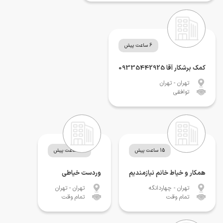
6 ساعت پیش
کمک برشکار آقا 09335442925
تهران
- تهران
توافقی
15 ساعت پیش
23 ساعت پیش
همکار و خیاط خانم نیازمندیم
وردست خیاطی
تهران
- چهاردانگه
تهران
- تهران
تمام وقت
تمام وقت