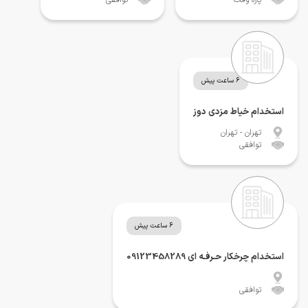
6 ساعت پیش
استخدام خیاط مزدی دوز
تهران
- تهران
توافقی
6 ساعت پیش
استخدام چرخکار حـرفـه ای 09123458289
توافقی