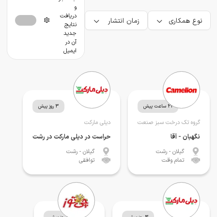
و
دریافت
نوع همکاری
زمان انتشار
نتایج
جدید
آن در
ایمیل
21 ساعت پیش
3 روز پیش
گروه تک درخت سبز صنعت
دیلی مارکت
نگهبان - آقا
حراست در دیلی مارکت در رشت
گیلان
- رشت
گیلان
- رشت
تمام وقت
توافقی