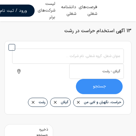
لیست
فرصت‌های
دانشنامه
شرکت‌های
ورود / ثبت نام
شغلی
شغلی
برتر
13 آگهی استخدام حراست در رشت
عنوان شغل، گروه شغلی، نام شرکت ...
جستجو
حراست، نگهبان و لابی من
گیلان
رشت
ذخیره
جستجو