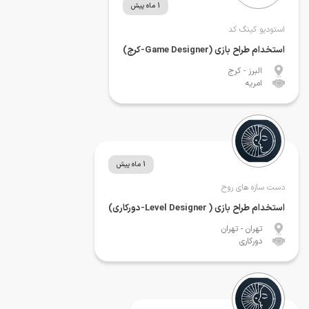
1 ماه پیش
استودیو کینگ کد
استخدام طراح بازی (Game Designer-کرج)
البرز
- کرج
امریه
1 ماه پیش
دست سازه های روح
استخدام طراح بازی ( Level Designer-دورکاری)
تهران
- تهران
دورکاری