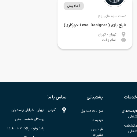
1 ماه پیش
دست سازه های روح
طراح بازی ( Level Designer-دورکاری)
تهران
- تهران
تمام وقت
خدمات
پشتیبانی
تماس با ما
آدرس
:
تهران، خیابان پاسداران،
فرصت‌های
سوالات متداول
شغلی
بوستان ششم، نبش
درباره ما
دانشنامه
پایدارفرد، پلاک ۱۰۷، طبقه
قوانین و
شغلی
مقررات