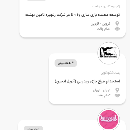
زنجیره تامین بهشت
توسعه دهنده بازی سازی Unity در شرکت زنجیره تامین بهشت
قزوین
- قزوین
تمام وقت
4 هفته پیش
رساناشکوه‌کویر
استخدام طراح بازی ویدویی (آنریل انجین)
تهران
- تهران
تمام وقت
1 ماه پیش