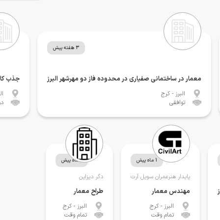
3 هفته پیش
معمار در ساختمانی صفیاری در محدوده فاز دو مهرشهر البرز
جذب کار
البرز
- کرج
ال
توافقی
دو
1 ماه پیش
1 ماه پیش
پایدار هنرعمران سویل آرت
دگر دیزاین
مهندس معمار
طراح معمار
البرز
- کرج
البرز
- کرج
تمام وقت
تمام وقت