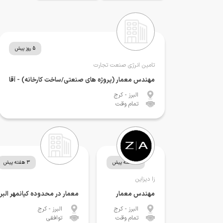
5 روز پیش
تامین انرژی صنعت تجارت
مهندس معمار (پروژه های صنعتی/ساخت کارخانه) - آقا
البرز
- کرج
تمام وقت
3 هفته پیش
3 هفته پیش
زا دیزاین
مهندس معمار
معمار در محدوده کیانمهر البرز
البرز
- کرج
البرز
- کرج
تمام وقت
توافقی