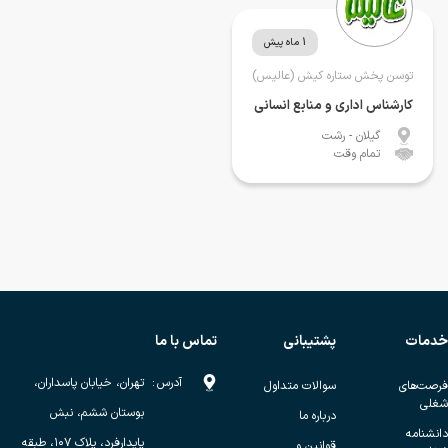
1 ماه پیش
توسن پخش ستاره کیش (عالیس)
کارشناس اداری و منابع انسانی
گیلان
- رشت
تمام وقت
خدمات
پشتیبانی
تماس با ما
آدرس
:
تهران، خیابان پاسداران،
فرصت‌های
سوالات متداول
شغلی
بوستان ششم، نبش
درباره ما
دانشنامه
پایدارفرد، پلاک ۱۰۷، طبقه
قوانین و