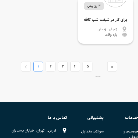
3 روز پیش
برای کار در شیفت شب کافه
زنجان
- زنجان
پاره وقت
1
2
3
4
5
>
•••
خدمات
پشتیبانی
تماس با ما
آدرس
:
تهران، خیابان پاسداران،
فرصت‌های
سوالات متداول
شغلی