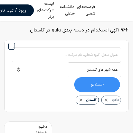
لیست
فرصت‌های
دانشنامه
شرکت‌های
ورود / ثبت نام
شغلی
شغلی
برتر
962 آگهی استخدام در دسته بندی qala در گلستان
عنوان شغل، گروه شغلی، نام شرکت ...
جستجو
qala
گلستان
ذخیره
جستجو