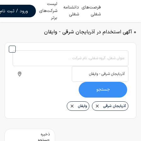
لیست
فرصت‌های
دانشنامه
شرکت‌های
ورود / ثبت نام
شغلی
شغلی
برتر
0 آگهی استخدام در آذربایجان شرقی - وایقان
عنوان شغل، گروه شغلی، نام شرکت ...
جستجو
آذربایجان شرقی
وایقان
ذخیره
جستجو