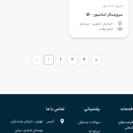
سپهر آسانسور
سرویسکار آسانسور - آقا
خراسان جنوبی
- بیرجند
تمام وقت
1
2
3
4
>
خدمات
پشتیبانی
تماس با ما
آدرس
:
تهران، خیابان پاسداران،
فرصت‌های
سوالات متداول
شغلی
بوستان ششم، نبش
درباره ما