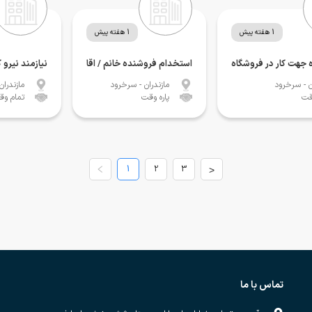
1 هفته پیش
1 هفته پیش
ه جهت کار در فروشگاه
استخدام فروشنده خانم / اقا
نیازمند نیرو 
ن
- سرخرود
مازندران
- سرخرود
مازندران
قت
پاره وقت
تمام وق
1
2
3
>
تماس با ما