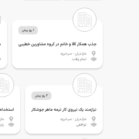
1 روز پیش
جذب همکار آقا و خانم در کروه مشاورین خطیبی
م
مازندران
- سرخرود
تمام وقت
2 روز پیش
نیازمند یک نیروی کار نیمه ماهر جوشکار
استخدام 
مازندران
- سرخرود
ماز
توافقی
پار