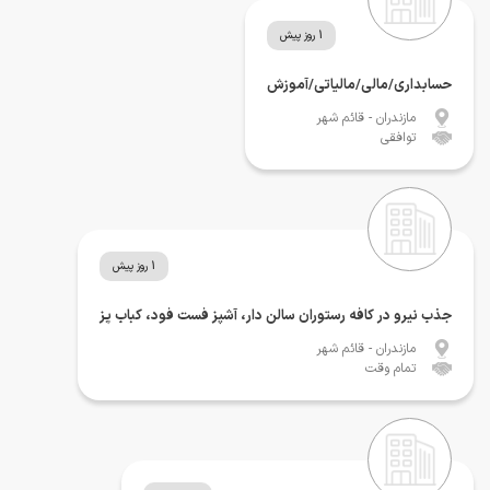
1 روز پیش
حسابداری/مالی/مالیاتی/آموزش
مازندران
- قائم شهر
توافقی
1 روز پیش
جذب نیرو در کافه رستوران سالن دار، آشپز فست فود، کباب پز
مازندران
- قائم شهر
تمام وقت