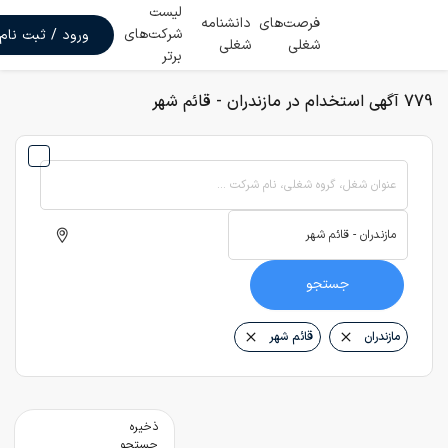
لیست
فرصت‌های
دانشنامه
شرکت‌های
ورود / ثبت نام
شغلی
شغلی
برتر
779 آگهی استخدام در مازندران - قائم شهر
عنوان شغل، گروه شغلی، نام شرکت ...
جستجو
مازندران
قائم شهر
ذخیره
جستجو