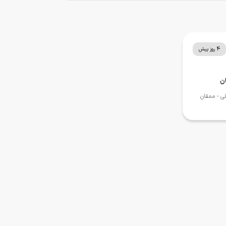
4 روز پیش
ان
قی
- ممقان